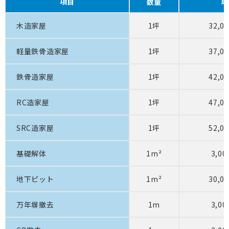
項目
数量
単
木造家屋
1坪
32,0
軽量鉄骨造家屋
1坪
37,0
鉄骨造家屋
1坪
42,0
RC造家屋
1坪
47,0
SRC造家屋
1坪
52,0
基礎解体
1m²
3,0
地下ピット
1m²
30,0
万年塀撤去
1m
3,0