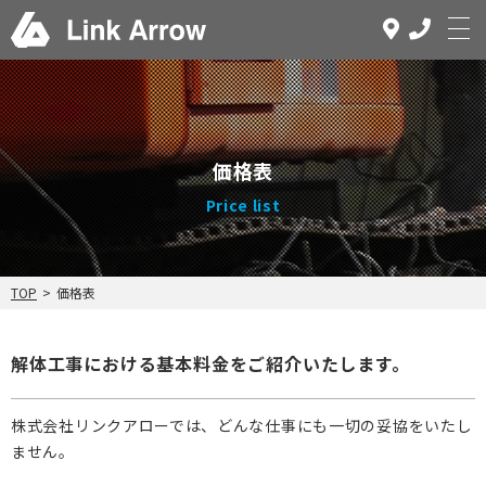
ホーム
解体工事とは
価格表
事業内容
Price list
価格表
施工事例
TOP
>
価格表
お客様の声
FAQ
解体工事における基本料金をご紹介いたします。
会社案内
株式会社リンクアローでは、どんな仕事にも一切の妥協をいたし
お問い合わせ
ません。